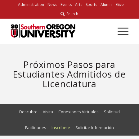
Skip
Administration
News
Events
Arts
Sports
Alumni
Give
to
Search
Content
Próximos Pasos para
Estudiantes Admitidos de
Licenciatura
Descubre
Visita
Conexiones Virtuales
Solicitud
Facilidades
Inscríbete
Solicitar Información